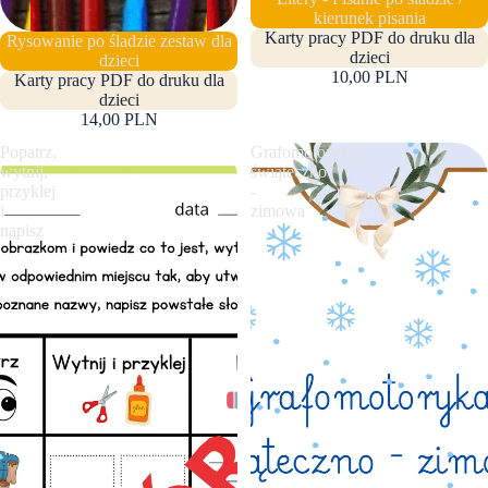
kierunek pisania
Karty pracy PDF do druku dla
Rysowanie po śladzie zestaw dla
dzieci
dzieci
10,00 PLN
Karty pracy PDF do druku dla
dzieci
14,00 PLN
Popatrz,
Grafomotoryka
wytnij,
świąteczno
przyklej
-
i
zimowa
napisz