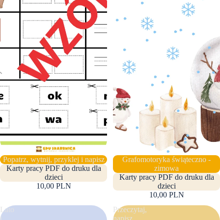
Popatrz, wytnij, przyklej i napisz
Grafomotoryka świąteczno -
Karty pracy PDF do druku dla
zimowa
dzieci
Karty pracy PDF do druku dla
10,00 PLN
dzieci
10,00 PLN
Lato
Przeczytaj,
i
napisz