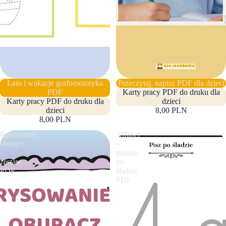
Lato i wakacje grafomotoryka
Przeczytaj, napisz PDF dla dzieci
PDF
Karty pracy PDF do druku dla
Karty pracy PDF do druku dla
dzieci
dzieci
8,00 PLN
8,00 PLN
Rysowanie
Alfabet
oburącz
-
-
pisanie
zestaw
po
PDF
śladzie
PDF