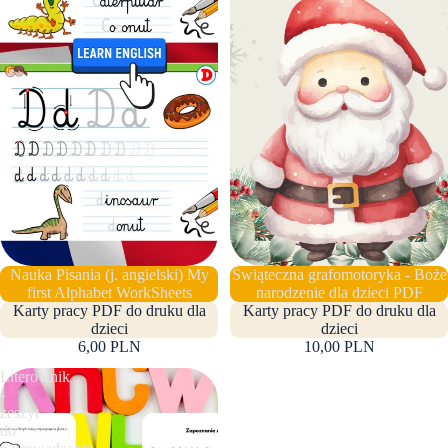
Nauka Pisania (j. angielski) My
Świąteczna grafomotoryka - Boże
first Alphabet WorkSheets
narodzenie dla dzieci PDF
Karty pracy PDF do druku dla
Karty pracy PDF do druku dla
dzieci
dzieci
6,00 PLN
10,00 PLN
Literownik
-
zeszyt
do