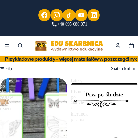
+48 695 686 071
Przykładowe produkty - więcej materiałów w poszczególnyc
Filtr
Siatka kolum
Rysowanie
Litery
po
-
śladzie
Pisanie
zestaw
po
dla
śladzie
dzieci
/
kierunek
pisania