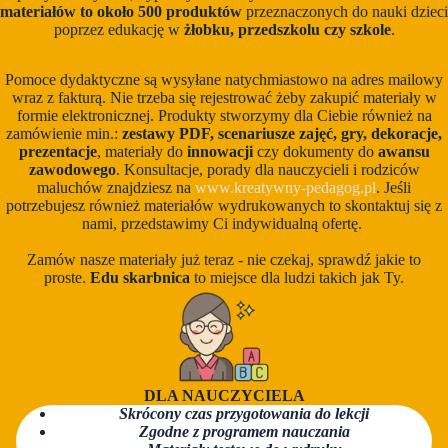
materiałów to około 500 produktów
przeznaczonych do nauki dzieci
poprzez edukację w
żłobku, przedszkolu czy szkole
.
Pomoce dydaktyczne są wysyłane natychmiastowo na adres mailowy
wraz z fakturą. Nie trzeba się rejestrować żeby zakupić materiały w
formie elektronicznej. Produkty stworzymy dla Ciebie również na
zamówienie min.:
zestawy PDF, scenariusze zajęć, gry, dekoracje,
prezentacje
, materiały do
innowacji
czy dokumenty do
awansu
zawodowego
. Konsultacje, porady dla nauczycieli i rodziców
maluchów znajdziesz na
www.kreatywny-pedagog.pl
. Jeśli
potrzebujesz również materiałów wydrukowanych to skontaktuj się z
nami, przedstawimy Ci indywidualną ofertę.
Zamów nasze materiały już teraz - nie czekaj, sprawdź jakie to
proste.
Edu skarbnica
to miejsce dla ludzi takich jak Ty.
DLA NAUCZYCIELA
Skrócony czas przygotowania do lekcji
Zgodne z programem nauczania