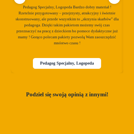
Re
Pedagog Specjalny, Logopeda Bardzo dobry materiał !
In
Rzetelnie przygotowany – przejrzysty, atrakcyjny i świetnie
skonstruowany, ale przede wszystkim to ,,skrzynia skarbów” dla
r
pedagoga. Dzięki takim pakietom możemy swój czas
przeznaczyć na pracę z dzieckiem bo pomoce dydaktyczne już
m
mamy ! Gorąco polecam pakiety pozwolą Wam zaoszczędzić
cud
mnóstwo czasu !
Pedagog Specjalny, Logopeda
Podziel się swoją opinią z innymi!