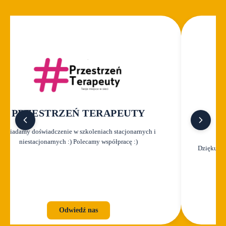
PRZESTRZEŃ TERAPEUTY
Posiadamy doświadczenie w szkoleniach stacjonarnych i
niestacjonarnych :) Polecamy współpracę :)
Dziękujemy
Odwiedź nas