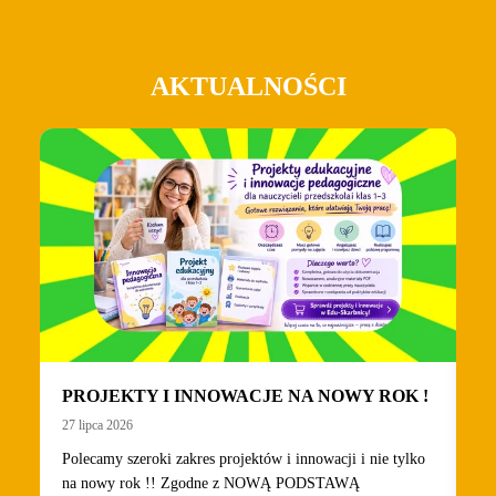
AKTUALNOŚCI
PROJEKTY I INNOWACJE NA NOWY ROK !
W
N
27 lipca 2026
22 
Polecamy szeroki zakres projektów i innowacji i nie tylko
na nowy rok !! Zgodne z NOWĄ PODSTAWĄ
Wy