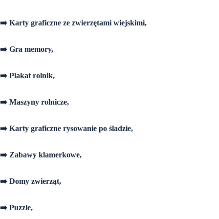
➡️ Karty graficzne ze zwierzętami wiejskimi,
➡️ Gra memory,
➡️ Plakat rolnik,
➡️ Maszyny rolnicze,
➡️ Karty graficzne rysowanie po śladzie,
➡️ Zabawy klamerkowe,
➡️ Domy zwierząt,
➡️ Puzzle,