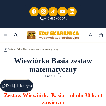
+48 695 686 071
/
Wiewiórka Basia zestaw matematyczny
Wiewiórka Basia zestaw
matematyczny
14,00 PLN
Dodaj do koszyka
Zestaw Wiewiórka Basia – około 30 kart
zawiera :