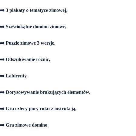
➡️ 3 plakaty o tematyce zimowej,
➡️ Sześciokątne domino zimowe,
➡️ Puzzle zimowe 3 wersje,
➡️ Odszukiwanie różnic,
➡️ Labirynty,
➡️ Dorysowywanie brakujących elementów,
➡️ Gra cztery pory roku z instrukcją,
➡️ Gra zimowe domino,