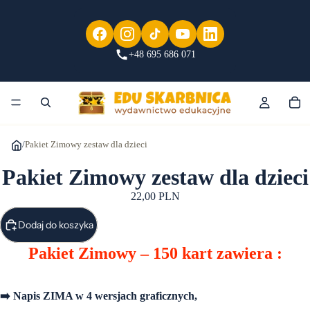
+48 695 686 071
/
Pakiet Zimowy zestaw dla dzieci
Pakiet Zimowy zestaw dla dzieci
22,00 PLN
Dodaj do koszyka
Pakiet Zimowy
– 150 kart zawiera :
➡️ Napis ZIMA w 4 wersjach graficznych,