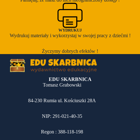
WYDRUKUJ
Wydrukuj materiały i wykorzystaj w swojej pracy z dziećmi !
Życzymy dobrych efektów !
EDU SKARBNICA
Tomasz Grabowski
84-230 Rumia ul. Kościuszki 28A
NIP: 291-021-40-35
Regon : 388-118-198