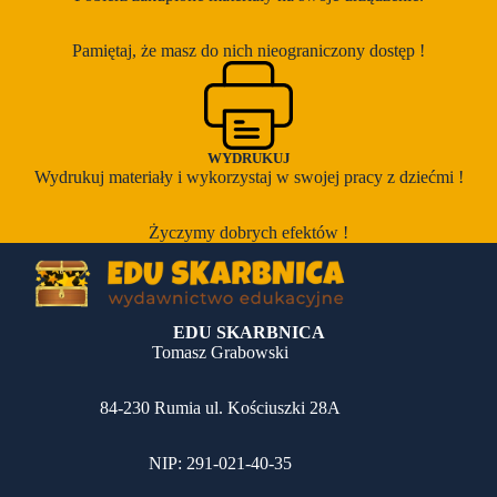
Pamiętaj, że masz do nich nieograniczony dostęp !
WYDRUKUJ
Wydrukuj materiały i wykorzystaj w swojej pracy z dziećmi !
Życzymy dobrych efektów !
EDU SKARBNICA
Tomasz Grabowski
84-230 Rumia ul. Kościuszki 28A
NIP: 291-021-40-35