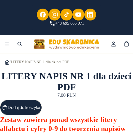
+48 695 686 071
/
LITERY NAPIS NR 1 dla dzieci PDF
LITERY NAPIS NR 1 dla dzieci
PDF
7,00 PLN
Dodaj do koszyka
Zestaw zawiera ponad wszystkie litery
alfabetu i cyfry 0-9 do tworzenia napisów