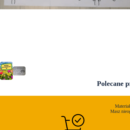
I
J
M
M
N
Polecane p
N
N
Materia
Masz nieo
P
P