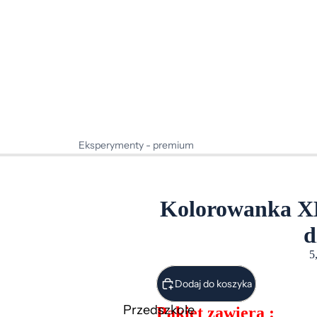
Eksperymenty - premium
Projekty edukacyjne - premium
Innowacje pedagogiczne - premium
Kolorowanka XL
d
5
Dodaj do koszyka
Przedszkole
Pakiet zawiera :