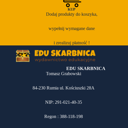
P
KUP
Dodaj produkty do koszyka,
P
S
wypełnij wymagane dane
S
i zrealizuj płatność !
S
EDU SKARBNICA
Tomasz Grabowski
D
84-230 Rumia ul. Kościuszki 28A
D
NIP: 291-021-40-35
D
D
Regon : 388-118-198
D