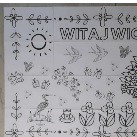
A
B
D
I