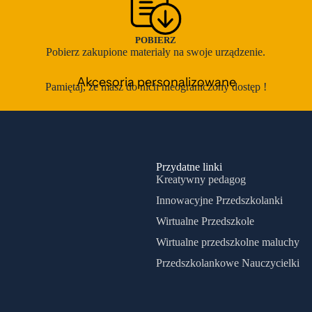
PDF
Eksperymenty
rezentacje
Innowacja pedagogiczna
POBIERZ
rojekty edukacyjne
Inspiracje plastyczne
Pobierz zakupione materiały na swoje urządzenie.
cenariusze imprez
Język angielski
Akcesoria personalizowane
Pamiętaj, że masz do nich nieograniczony dostęp !
cenariusze zajęć
Kodowanie
pecjalne potrzeby edukacyjne
Kolorowanki
Zestawy klamerkowe
Materiały bezpłatne
Maty podłogowe i inne
Dni nietypowe - przedszkole
Przydatne linki
Kreatywny pedagog
Motoryka mała
Dinozaury
Karnawał
Innowacyjne Przedszkolanki
Napisy
zień babci i dziadka
Kosmos
Wirtualne Przedszkole
Nauka czytania
zień dziecka
Zakończenie roku
Wirtualne przedszkolne maluchy
Nauka liczenia - szkoła
zień kobiet
Zawody
Przedszkolankowe Nauczycielki
Nauka pisania
zień mamy i taty
Plansze
zień misia
Pozostałe dni nietypowe i zestawy