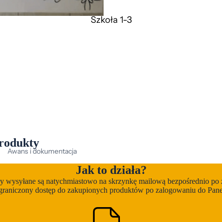
nspiracje plastyczne
Szkoła 1-3
ęzyk angielski
Kodowanie
Kolorowanki
ateriały bezpłatne
aty podłogowe i inne
Motoryka mała
Napisy
auka czytania
rodukty
auka liczenia - przedszkole
Awans i dokumentacja
auka pisania
Bajki edukacyjne
Jak to działa?
Plansze
ły wysyłane są natychmiastowo na skrzynkę mailową bezpośrednio po 
Ćwiczenia logopedyczne
graniczony dostęp do zakupionych produktów po zalogowaniu do Panel
lany pracy
Dekoracje
ozostałe dni nietypowe i zestawy
Dyplomy i podziękowania