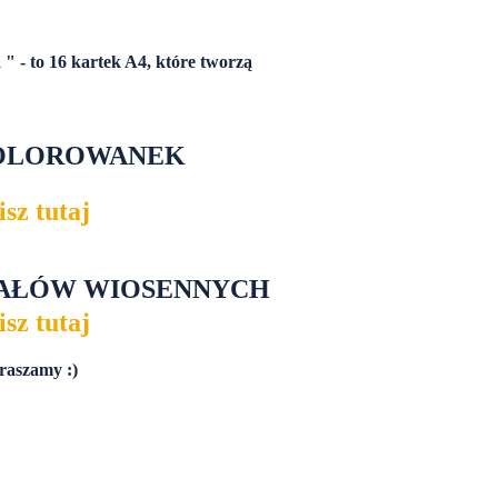
 - to 16 kartek A4, które tworzą
KOLOROWANEK
sz tutaj
IAŁÓW WIOSENNYCH
sz tutaj
raszamy :)