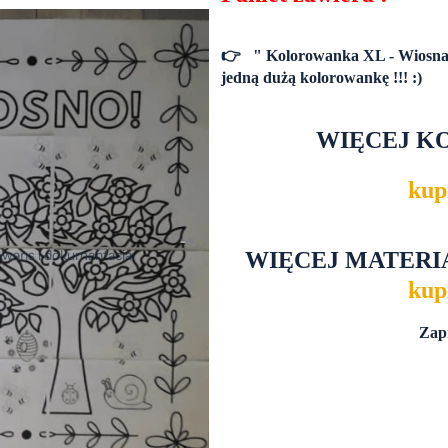
👉
" Kolorowanka XL - Wiosna "
jedną dużą kolorowankę !!! :)
WIĘCEJ 
kupi
wans i dokumantacja
WIĘCEJ MATER
kupi
ajki edukacyjne
Ćwiczenia logopedyczne
Zap
Dekoracje
yplomy i podziękowania
Eksperymenty
nnowacja pedagogiczna