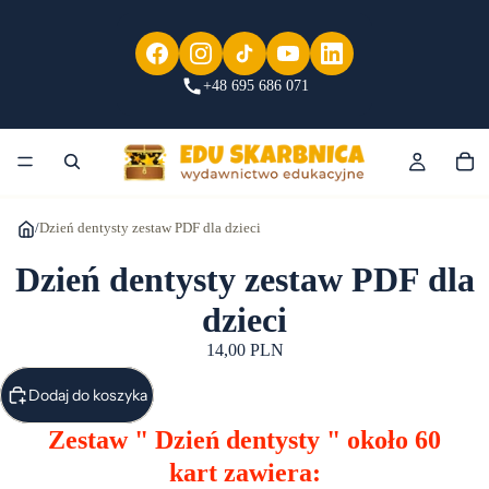
+48 695 686 071
/
Dzień dentysty zestaw PDF dla dzieci
Dzień dentysty zestaw PDF dla
dzieci
14,00 PLN
Dodaj do koszyka
Zestaw " Dzień dentysty " około 60
kart
zawiera: