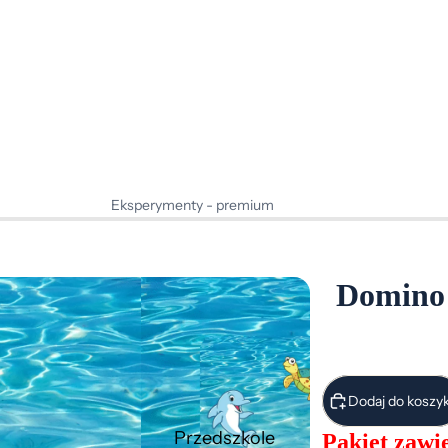
Eksperymenty - premium
Projekty edukacyjne - premium
Innowacje pedagogiczne - premium
Domino 
Dodaj do koszy
Przedszkole
Pakiet zawie