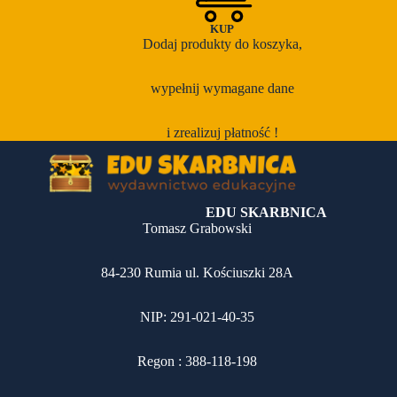
P
KUP
Dodaj produkty do koszyka,
P
S
wypełnij wymagane dane
S
i zrealizuj płatność !
S
EDU SKARBNICA
Tomasz Grabowski
D
84-230 Rumia ul. Kościuszki 28A
D
NIP: 291-021-40-35
D
D
Regon : 388-118-198
D