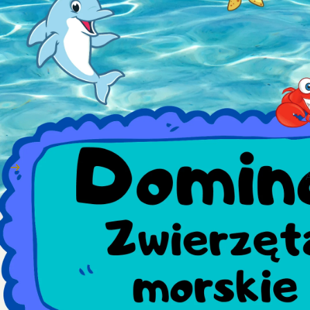
A
B
D
I