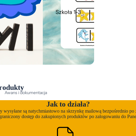
nspiracje plastyczne
Szkoła 1-3
ęzyk angielski
Kodowanie
Kolorowanki
ateriały bezpłatne
aty podłogowe i inne
Motoryka mała
Napisy
auka czytania
rodukty
auka liczenia - przedszkole
Awans i dokumentacja
auka pisania
Bajki edukacyjne
Jak to działa?
Plansze
ły wysyłane są natychmiastowo na skrzynkę mailową bezpośrednio po 
Ćwiczenia logopedyczne
graniczony dostęp do zakupionych produktów po zalogowaniu do Panel
lany pracy
Dekoracje
ozostałe dni nietypowe i zestawy
Dyplomy i podziękowania