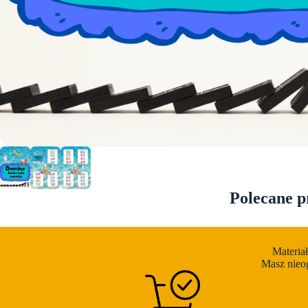
I
J
M
M
N
Polecane p
N
N
Materia
Masz nieo
P
P