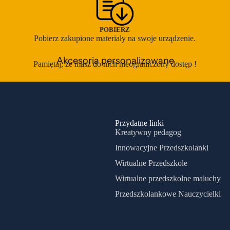
PDF
Eksperymenty
rezentacje
Innowacja pedagogiczna
POBIERZ
rojekty edukacyjne
Inspiracje plastyczne
Pobierz zakupione materiały na swoje urządzenie.
cenariusze imprez
Język angielski
Akcesoria personalizowane
Pamiętaj, że masz do nich nieograniczony dostęp !
cenariusze zajęć
Kodowanie
pecjalne potrzeby edukacyjne
Kolorowanki
Zestawy klamerkowe
Materiały bezpłatne
Maty podłogowe i inne
Dni nietypowe - przedszkole
Przydatne linki
Kreatywny pedagog
Motoryka mała
Dinozaury
Karnawał
Innowacyjne Przedszkolanki
Napisy
zień babci i dziadka
Kosmos
Wirtualne Przedszkole
Nauka czytania
zień dziecka
Zakończenie roku
Wirtualne przedszkolne maluchy
Nauka liczenia - szkoła
zień kobiet
Zawody
Przedszkolankowe Nauczycielki
Nauka pisania
zień mamy i taty
Plansze
zień misia
Pozostałe dni nietypowe i zestawy