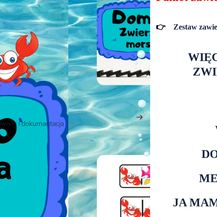
👉
Zestaw zawie
WIĘ
ZWI
wans i dokumantacja
ajki edukacyjne
D
Ćwiczenia logopedyczne
Dekoracje
M
yplomy i podziękowania
Eksperymenty
JA MA
nnowacja pedagogiczna