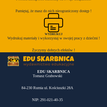
Pamiętaj, że masz do nich nieograniczony dostęp !
WYDRUKUJ
Wydrukuj materiały i wykorzystaj w swojej pracy z dziećmi !
Życzymy dobrych efektów !
EDU SKARBNICA
Tomasz Grabowski
84-230 Rumia ul. Kościuszki 28A
NIP: 291-021-40-35