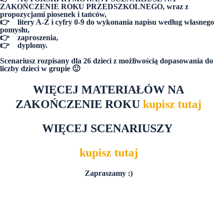
ZAKOŃCZENIE ROKU PRZEDSZKOLNEGO, wraz z
propozycjami piosenek i tańców,
👉
litery A-Z i cyfry 0-9 do wykonania napisu wedłu
g własnego
pomysłu,
👉
zaproszenia,
👉
dyplomy.
Scenariusz rozpisany dla 26 dzieci z możliwością dopasowania do
liczby dzieci w grupie 🙂
WIĘCEJ MATERIAŁÓW NA
ZAKOŃCZENIE ROKU
kupisz tutaj
WIĘCEJ SCENARIUSZY
kupisz tutaj
Zapraszamy :)